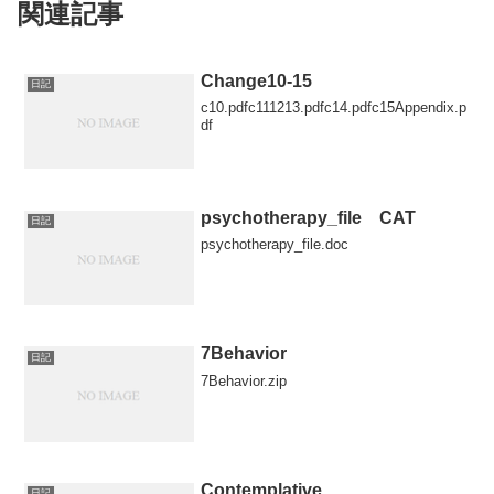
関連記事
Change10-15
日記
c10.pdfc111213.pdfc14.pdfc15Appendix.p
df
psychotherapy_file CAT
日記
psychotherapy_file.doc
7Behavior
日記
7Behavior.zip
Contemplative
日記