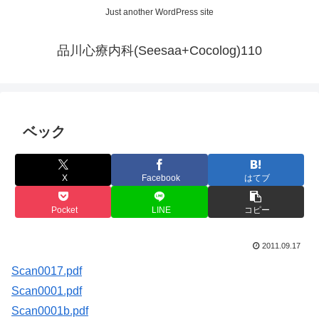
Just another WordPress site
品川心療内科(Seesaa+Cocolog)110
ベック
X
Facebook
はてブ
Pocket
LINE
コピー
2011.09.17
Scan0017.pdf
Scan0001.pdf
Scan0001b.pdf